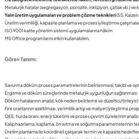
Metalurjik hatalar (segregasyon, porozite, inklüzyon, çatlak vb.) v
Yalın üretim uygulamaları ve problem çözme teknikleri
(5S, Kaizen
Üretim verimliliği, kapasite planlama ve proses iyileştirme çalışmalar
ISO 9001 kalite yönetim sistemi uygulamalarına hâkim
MS Office programlarını etkin kullanabilen.
Görev Tanımı:
Savurma döküm proses parametrelerinin belirlenmesi, takibi ve o
Ergitme ve döküm süreçlerinde metalurjik uygunluğun sağlanması
Döküm hatalarının analizi, kök neden belirleme ve düzeltici/önleyici 
Fire oranlarının azaltılması, verimlilik artışı ve maliyet iyileştirme proj
OEE, hurda oranı, enerji tüketimi ve proses çevrim sürelerinin analiz
Kalıp hazırlama, kaplama, ön ısıtma ve soğutma parametrelerinin te
Üretim planlama ile koordineli çalışarak termin ve kapasite hedefle