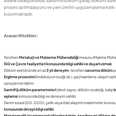
Adana lokasyonunda, savurma döküm (yatay döküm) süreçler
proses optimizasyonu ve yalın üretim uygulamalarına katk
bulunmaktadır.
Aranan Nitelikler:
Tercihen
Metalurji ve Malzeme Mühendisliği
mezunu (Makine Mühendi
İSG ve Çevre faaliyetleri konusunda bilgi sahibi ve duyarlı olmak
Döküm sektöründe en az
3 yıl deneyim
, tercihen
savurma döküm
p
Ergitme prosesleri
(indüksiyon ocağı vb.), şarj hazırlama, alaşım op
süreçlerine hâkim
Santrifüj döküm parametreleri
(devir sayısı, döküm sıcaklığı, kalıp
aşılama
) konusunda bilgi ve deneyim sahibi
Demir esaslı (GG, GGG), çelik veya özel alaşımlı malzemeler konusun
konusunda detaylı bilgi sahibi
Metalografik inceleme tekniklerine hakim, tercihen gri dökme de