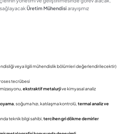
inin yönetimi ve geliştirilmesinde görev alacak,
ı sağlayacak
Üretim Mühendisi
arayışımız
sliği veya ilgili mühendislik bölümleri değerlendirilecektir)
roses tecrübesi
timizasyonu,
ekstraktif metalurji
ve kimyasal analiz
boyama
, soğuma hızı, katılaşma kontrolü,
termal analiz ve
da teknik bilgi sahibi,
tercihen gri dökme demirler
mir metalografisi konusunda deneyimli