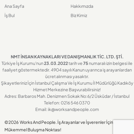
Ana Sayfa
Hakkımızda
İş Bul
Biz Kimiz
NMT İNSAN KAYNAKLARI VE DANIŞMANLIK TİC. LTD. ŞTİ.
Türkiye İş Kurumu'nun
23.03.2022
tarih ve
75
numaralı izin belgesi ile
faaliyet göstermektedir. 4904 sayılı Kanun uyarınca iş arayanlardan
ücret alınması yasaktır.
Şikayetleriniz İçin İstanbul Çalışma Ve İş Kurumu İl Müdürlüğü Kadıköy
Hizmet Merkezine Başvurabilirsiniz!
Adres: Barbaros Mah. Denizmen Sokak No:6/2 Üsküdar / İstanbul
Telefon: 0216 546 0370
Email:
ik@worksandpeople.com
©2026
Works And People. İş Arayanlar ve İşverenler İçin
Mükemmel Buluşma Noktası!